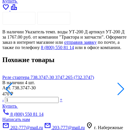
Купить
favorite
leaderboard
ОПИСАНИЕ
ДОСТАВКА
В наличии Указатель темп. воды УТ-200 Д артикул УТ-200 Д
за 1767.00 руб. от компании "Трактора и запчасти". Оформите
заказ в интернет магазине или
отправив заявку
по почте, а
также по телефону
8 (800) 550 81 14
или в офисе компании.
Похожие товары
Реле стартера 738.3747-30 3747.265 (732.3747)
Р
В наличии
4 шт.
Арт.
738.3747-30
А
470 ₽
2
-
+
-
Купить
call
8 (800) 550 81 14
Написать нам
mail
mail
location_on
202-777@mail.ru
203-777@mail.ru
г. Набережные