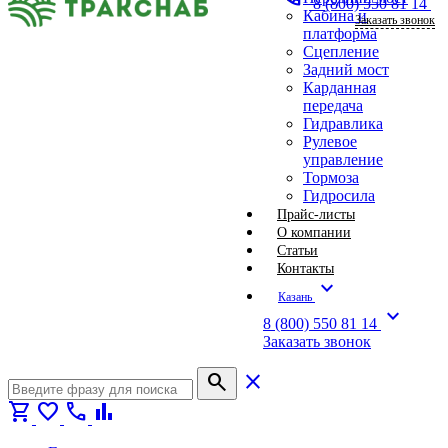
8 (800) 550 81 14
Кабина и
Заказать звонок
платформа
Сцепление
Задний мост
Карданная
передача
Гидравлика
Рулевое
управление
Тормоза
Гидросила
Прайс-листы
О компании
Статьи
Контакты
expand_more
Казань
expand_more
8 (800) 550 81 14
Заказать звонок
search
close
shopping_cart
favorite
call
bar_chart