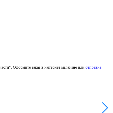
части". Оформите заказ в интернет магазине или
отправив
Д
Н
А
1