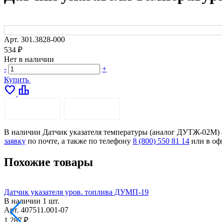
Арт.
301.3828-000
534 ₽
Нет в наличии
-
+
Купить
favorite
leaderboard
ОПИСАНИЕ
ДОСТАВКА
В наличии Датчик указателя температуры (аналог ДУТЖ-02М) ар
заявку
по почте, а также по телефону
8 (800) 550 81 14
или в оф
Похожие товары
Датчик указателя уров. топлива ДУМП-19
В наличии
1 шт.
Арт.
407511.001-07
1 287 ₽