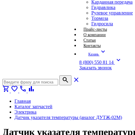
Карданная передача
Гидравлика
Рулевое управление
Тормоза
Гидросила
Прайс-листы
О компании
Статьи
Контакты
expand_more
Казань
expand_more
8 (800) 550 81 14
Заказать звонок
search
close
shopping_cart
favorite
call
bar_chart
Главная
Каталог запчастей
Электрика
Датчик указателя температуры (аналог ДУТЖ-02М)
Датчик указателя температур