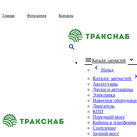
Главная
Фотогалерея
Контакты
search
menu
expand_more
che
Каталог запчастей
chevron_left
Назад
chevron_
Каталог запчастей
Аксессуары
Диски и автошины
Электрика
Навесное оборудова
Двигатель
КПП
Передний мост
Кабина и платформа
Сцепление
Задний мост