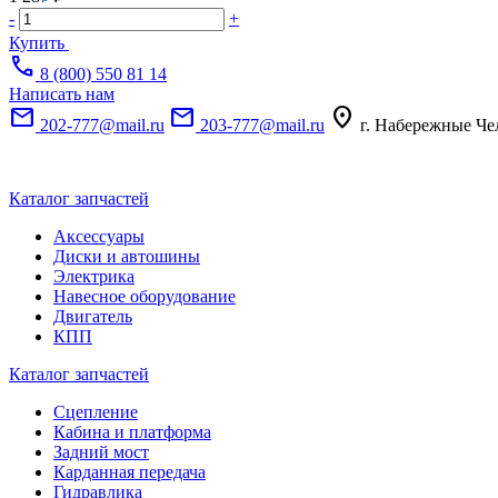
-
+
Купить
call
8 (800) 550 81 14
Написать нам
mail
mail
location_on
202-777@mail.ru
203-777@mail.ru
г. Набережные Че
Каталог запчастей
Аксессуары
Диски и автошины
Электрика
Навесное оборудование
Двигатель
КПП
Каталог запчастей
Сцепление
Кабина и платформа
Задний мост
Карданная передача
Гидравлика