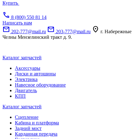
Купить
call
8 (800) 550 81 14
Написать нам
mail
mail
location_on
202-777@mail.ru
203-777@mail.ru
г. Набережные
Челны Мензелинский тракт д. 9.
Каталог запчастей
Аксессуары
Диски и автошины
Электрика
Навесное оборудование
Двигатель
КПП
Каталог запчастей
Сцепление
Кабина и платформа
Задний мост
Карданная передача