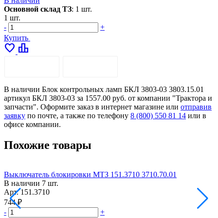
В наличии
Основной склад ТЗ
:
1 шт.
1 шт.
-
+
Купить
favorite
leaderboard
ОПИСАНИЕ
ДОСТАВКА
В наличии Блок контрольных ламп БКЛ 3803-03 3803.15.01
артикул БКЛ 3803-03 за 1557.00 руб. от компании "Трактора и
запчасти". Оформите заказ в интернет магазине или
отправив
заявку
по почте, а также по телефону
8 (800) 550 81 14
или в
офисе компании.
Похожие товары
Выключатель блокировки МТЗ 151.3710 3710.70.01
В наличии
7 шт.
Арт.
151.3710
А
744 ₽
5
-
+
-