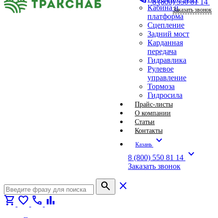
8 (800) 550 81 14
Кабина и
Заказать звонок
платформа
Сцепление
Задний мост
Карданная
передача
Гидравлика
Рулевое
управление
Тормоза
Гидросила
Прайс-листы
О компании
Статьи
Контакты
expand_more
Казань
expand_more
8 (800) 550 81 14
Заказать звонок
search
close
shopping_cart
favorite
call
bar_chart