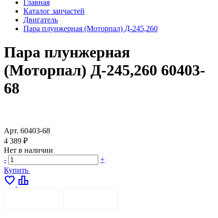
Главная
Каталог запчастей
Двигатель
Пара плунжерная (Моторпал) Д-245,260
Пара плунжерная
(Моторпал) Д-245,260 60403-
68
Арт.
60403-68
4 389 ₽
Нет в наличии
-
+
Купить
favorite
leaderboard
ОПИСАНИЕ
ДОСТАВКА