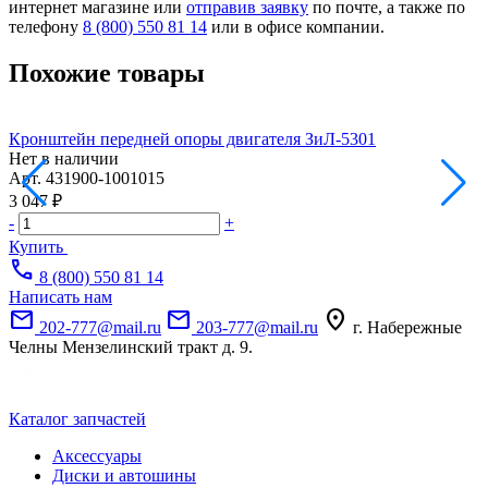
интернет магазине или
отправив заявку
по почте, а также по
телефону
8 (800) 550 81 14
или в офисе компании.
Похожие товары
Кронштейн передней опоры двигателя ЗиЛ-5301
К
Нет в наличии
Н
Арт.
431900-1001015
А
3 047 ₽
7
-
+
-
Купить
call
8 (800) 550 81 14
Написать нам
mail
mail
location_on
202-777@mail.ru
203-777@mail.ru
г. Набережные
Челны Мензелинский тракт д. 9.
Каталог запчастей
Аксессуары
Диски и автошины