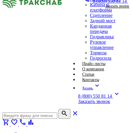
8 (800) 550 81 14
Кабина и
Заказать звонок
платформа
Сцепление
Задний мост
Карданная
передача
Гидравлика
Рулевое
управление
Тормоза
Гидросила
Прайс-листы
О компании
Статьи
Контакты
expand_more
Казань
expand_more
8 (800) 550 81 14
Заказать звонок
search
close
shopping_cart
favorite
call
bar_chart