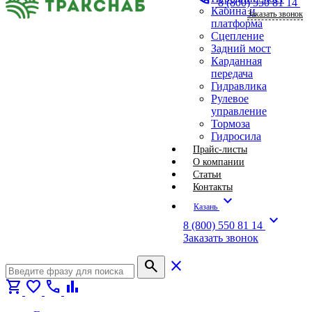
8 (800) 550 81 14
Кабина и
Заказать звонок
платформа
Сцепление
Задний мост
Карданная
передача
Гидравлика
Рулевое
управление
Тормоза
Гидросила
Прайс-листы
О компании
Статьи
Контакты
expand_more
Казань
expand_more
8 (800) 550 81 14
Заказать звонок
search
close
shopping_cart
favorite
call
bar_chart