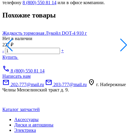
телефону
8 (800) 550 81 14
или в офисе компании.
Похожие товары
Жидкость тормозная Лукойл DOT-4 910 г
С
Нет в наличии
Н
227 ₽
3
-
+
-
Купить
call
8 (800) 550 81 14
Написать нам
mail
mail
location_on
202-777@mail.ru
203-777@mail.ru
г. Набережные
Челны Мензелинский тракт д. 9.
Каталог запчастей
Аксессуары
Диски и автошины
Электрика