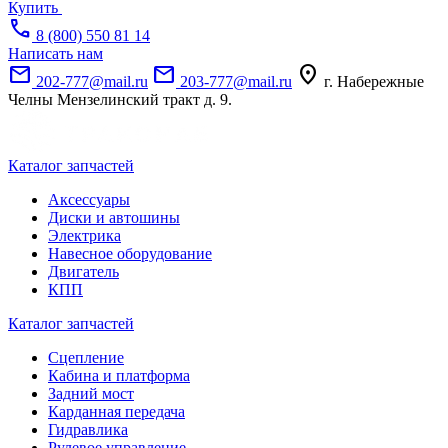
Купить
call
8 (800) 550 81 14
Написать нам
mail
mail
location_on
202-777@mail.ru
203-777@mail.ru
г. Набережные
Челны Мензелинский тракт д. 9.
Каталог запчастей
Аксессуары
Диски и автошины
Электрика
Навесное оборудование
Двигатель
КПП
Каталог запчастей
Сцепление
Кабина и платформа
Задний мост
Карданная передача
Гидравлика
Рулевое управление