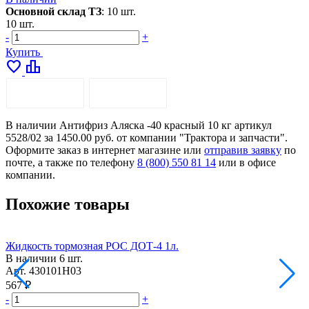
Основной склад ТЗ
:
10 шт.
10 шт.
-
+
Купить
favorite
leaderboard
ОПИСАНИЕ
ДОСТАВКА
В наличии Антифриз Аляска -40 красный 10 кг артикул
5528/02 за 1450.00 руб. от компании "Трактора и запчасти".
Оформите заказ в интернет магазине или
отправив заявку
по
почте, а также по телефону
8 (800) 550 81 14
или в офисе
компании.
Похожие товары
Жидкость тормозная РОС ДОТ-4 1л.
Л
В наличии
6 шт.
Арт.
430101Н03
А
567 ₽
6
-
+
-