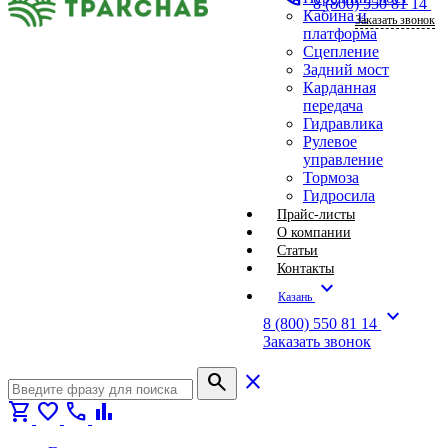
8 (800) 550 81 14
Кабина и
Заказать звонок
платформа
Сцепление
Задний мост
Карданная
передача
Гидравлика
Рулевое
управление
Тормоза
Гидросила
Прайс-листы
О компании
Статьи
Контакты
expand_more
Казань
expand_more
8 (800) 550 81 14
Заказать звонок
search
close
shopping_cart
favorite
call
bar_chart